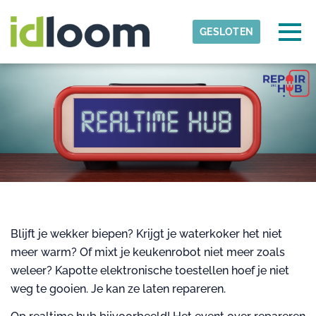
Skip to main content
Gedetecteerde tijdzone
Togg
GESLOTEN
herwin
OK
Blijft je wekker biepen? Krijgt je waterkoker het niet
meer warm? Of mixt je keukenrobot niet meer zoals
weleer? Kapotte elektronische toestellen hoef je niet
weg te gooien. Je kan ze laten repareren.